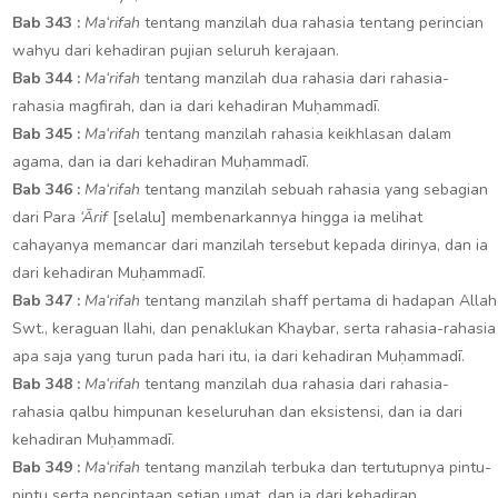
Bab 343 :
Ma‘rifah
tentang manzilah dua rahasia tentang perincian
wahyu dari kehadiran pujian seluruh kerajaan.
Bab 344 :
Ma‘rifah
tentang manzilah dua rahasia dari rahasia-
rahasia magfirah, dan ia dari kehadiran Muḥammadī.
Bab 345 :
Ma‘rifah
tentang manzilah rahasia keikhlasan dalam
agama, dan ia dari kehadiran Muḥammadī.
Bab 346 :
Ma‘rifah
tentang manzilah sebuah rahasia yang sebagian
dari Para
‘Ārif
[selalu] membenarkannya hingga ia melihat
cahayanya memancar dari manzilah tersebut kepada dirinya, dan ia
dari kehadiran Muḥammadī.
Bab 347 :
Ma‘rifah
tentang manzilah shaff pertama di hadapan Allah
Swt., keraguan Ilahi, dan penaklukan Khaybar, serta rahasia-rahasia
apa saja yang turun pada hari itu, ia dari kehadiran Muḥammadī.
Bab 348 :
Ma‘rifah
tentang manzilah dua rahasia dari rahasia-
rahasia qalbu himpunan keseluruhan dan eksistensi, dan ia dari
kehadiran Muḥammadī.
Bab 349 :
Ma‘rifah
tentang manzilah terbuka dan tertutupnya pintu-
pintu serta penciptaan setiap umat, dan ia dari kehadiran