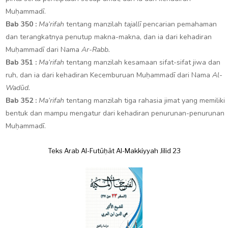
Muḥammadī.
Bab 350 :
Ma‘rifah
tentang manzilah
tajallī
pencarian pemahaman
dan terangkatnya penutup makna-makna, dan ia dari kehadiran
Muḥammadī dari Nama
Ar-Rabb.
Bab 351 :
Ma‘rifah
tentang manzilah kesamaan sifat-sifat jiwa dan
ruh, dan ia dari kehadiran Kecemburuan Muḥammadī dari Nama
Al-
Wadūd.
Bab 352 :
Ma‘rifah
tentang manzilah tiga rahasia jimat yang memiliki
bentuk dan mampu mengatur dari kehadiran penurunan-penurunan
Muḥammadī.
Teks Arab Al-Futūḥāt Al-Makkiyyah Jilid 23