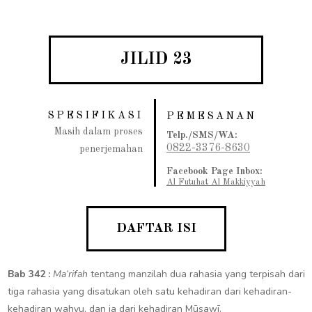
JILID 23
SPESIFIKASI
PEMESANAN
Masih dalam proses
Telp./SMS/WA:
0822-3376-8630
penerjemahan
Facebook Page Inbox:
Al Futuhat Al Makkiyyah
DAFTAR ISI
Bab 342 :
Ma‘rifah
tentang manzilah dua rahasia yang terpisah dari
tiga rahasia yang disatukan oleh satu kehadiran dari kehadiran-
kehadiran wahyu, dan ia dari kehadiran Mūsawī.